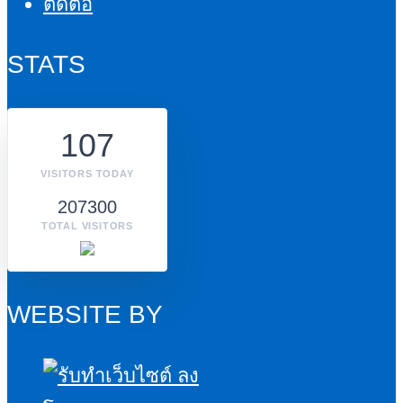
ติดต่อ
STATS
107
VISITORS TODAY
207300
TOTAL VISITORS
WEBSITE BY